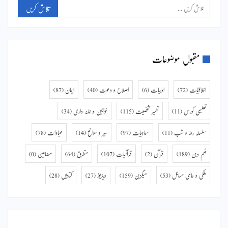
مقبول موضوعات
اخلاقیات
(72)
ادبیات
(6)
اصلاح و دعوت
(40)
ایمان
(87)
تعلیمی کورس
(11)
تعمیر شخصیت
(115)
خواتین و خانہ داری
(34)
سلسلہ روز و شب
(11)
سماجیات
(97)
سیر و سوانح
(14)
عبادات
(78)
فہم دین
(189)
قرآن
(2)
قرآنیات
(107)
متفرق
(64)
مضامین
(0)
ملکی و عالمی مسائل
(53)
میگزین
(159)
ویڈیوز
(27)
کتابیں
(28)