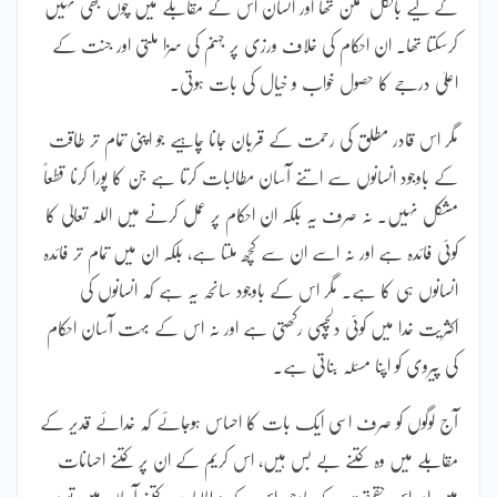
کے لیے بالکل ممکن تھا اور انسان اس کے مقابلے میں چوں بھی نہیں
کرسکتا تھا۔ ان احکام کی خلاف ورزی پر جہنم کی سزا ملتی اور جنت کے
اعلیٰ درجے کا حصول خواب و خیال کی بات ہوتی۔
مگر اس قادر مطلق کی رحمت کے قربان جانا چاہیے جو اپنی تمام تر طاقت
کے باوجود انسانوں سے اتنے آسان مطالبات کرتا ہے جن کا پورا کرنا قطعاً
مشکل نہیں۔ نہ صرف یہ بلکہ ان احکام پر عمل کرنے میں اللہ تعالیٰ کا
کوئی فائدہ ہے اور نہ اسے ان سے کچھ ملتا ہے، بلکہ ان میں تمام تر فائدہ
انسانوں ہی کا ہے۔ مگر اس کے باوجود سانحہ یہ ہے کہ انسانوں کی
اکثریت خدا میں کوئی دلچسپی رکھتی ہے اور نہ اس کے بہت آسان احکام
کی پیروی کو اپنا مسئلہ بناتی ہے۔
آج لوگوں کو صرف اسی ایک بات کا احساس ہوجائے کہ خدائے قدیر کے
مقابلے میں وہ کتنے بے بس ہیں، اس کریم کے ان پر کتنے احسانات
ہیں اور اس حقیقت کے باوجود اس کے مطالبات کتنے آسان ہیں تو وہ