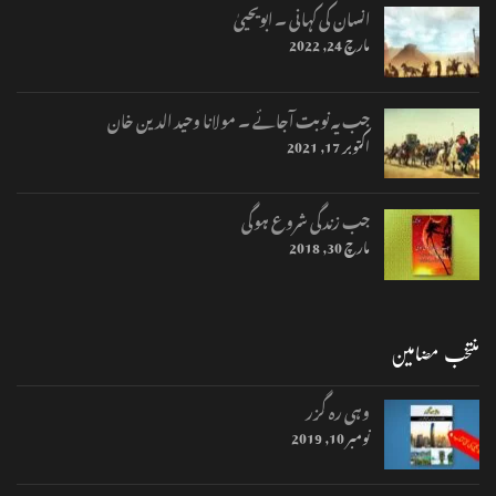
انسان کی کہانی ۔ ابویحییٰ
مارچ 24, 2022
جب یہ نوبت آجائے ۔ مولانا وحید الدین خان
اکتوبر 17, 2021
جب زندگی شروع ہوگی
مارچ 30, 2018
منتخب مضامین
وہی رہ گزر
نومبر 10, 2019