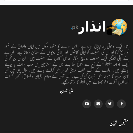
انذار ایک دعوتی اور تربیتی ادارہ ہے۔ اس ادارے کا مقصد لوگوں میں ایمان واخلاق کے شعور
کو راسخ کرنا اور ان کی شخصیت کو ایمانی تقاضوں اور اخلاقی رویو ں کے مطابق ڈھالنا ہے۔ ادارے
کے بانی ابویحییٰ ایک معروف ریسرچ اسکالر اور کئی کتابوں کے مصنف ہیں۔ ان کی زیر نگرانی
ایک ماہنامہ ’’انذار ‘‘کے نام سے شائع ہوتا ہے جس کے مضامین اس ویب سائٹ پر پڑھے
جاسکتے ہیں۔ ادارے کے تحت مختلف تربیتی کورسز بھی کرائے جاتے ہیں۔ حال ہی میں آن
لائن کورسز کا سلسلہ بھی شروع کیا گیا ہے۔ اللہ تعالٰی کے پیغام (ایمان و اخلاق، تعمیرِ شخصیت
اور فلاحِ آخرت) کو پھیلانے میں انذار کا ساتھ دیجئیے.
مالی تعاون
مقبول ترین