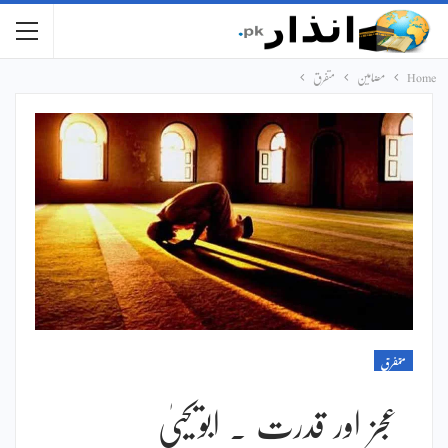
Home
مضامین
متفرق
متفرق
عجز اور قدرت ۔ ابویحییٰ