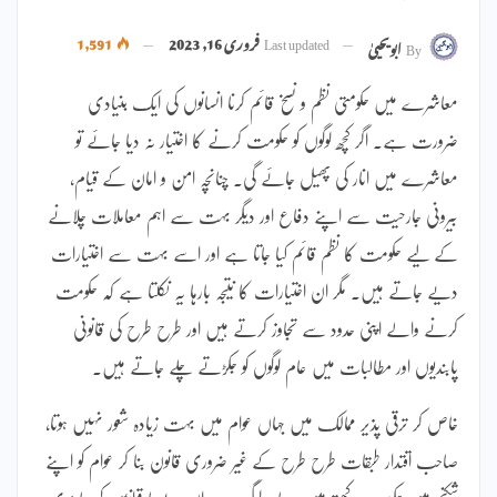
Last updated
فروری 16, 2023
1,591
By
ابویحییٰ
معاشرے میں حکومتی نظم و نسخ قائم کرنا انسانوں کی ایک بنیادی
ضرورت ہے۔ اگر کچھ لوگوں کو حکومت کرنے کا اختیار نہ دیا جائے تو
معاشرے میں انار کی پھیل جائے گی۔ چنانچہ امن و امان کے قیام،
بیرونی جارحیت سے اپنے دفاع اور دیگر بہت سے اہم معاملات چلانے
کے لیے حکومت کا نظم قائم کیا جاتا ہے اور اسے بہت سے اختیارات
دیے جاتے ہیں۔ مگر ان اختیارات کا نتیجہ بارہا یہ نکلتا ہے کہ حکومت
کرنے والے اپنی حدود سے تجاوز کرتے ہیں اور طرح طرح کی قانونی
پابندیوں اور مطالبات میں عام لوگوں کو جکڑتے چلے جاتے ہیں۔
خاص کر ترقی پذیر ممالک میں جہاں عوام میں بہت زیادہ شعور نہیں ہوتا،
صاحب اقتدار طبقات طرح طرح کے غیر ضروری قانون بنا کر عوام کو اپنے