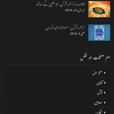
خلاصہ و ترجمہ قرآن، ابو یحییٰ کے ساتھ
اپریل 23, 2018
ترجمہ قرآن – مولانا وحیدالّدیں
مئی 5, 2018
اہم صفحات اور لنکس
صفحۂ اول
کتابیں
قرآن
مضامین
میگزین