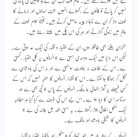
شکنجے میں جکڑے رکھتے ہیں۔ عام لوگ جب ان بےجا قوانین کی پابندی
نہیں کر پاتے تو قانون کے رکھوالے انھیں سخت سزاؤں اور جرمانے کا
خوف دلا کر ان سے ناجائز پیسہ حاصل کرتے ہیں۔ نتیجتاً عوام خوف کے
عالم میں زندگی گزارتے اور جبر کی اس چکی میں پستے رہتے ہیں۔
حکمران جتنے بھی طاقتور ہوں، ان کے اختیار و اقتدر کی ایک حد ہوتی ہے۔
لیکن اس دنیا میں ایک دوسری ہستی ہے جو انسانوں پر کلی اختیار رکھتی
ہے۔ اس کے خلاف نہ بغاوت ہوسکتی ہے اور نہ اس کی بادشاہی سے
نکل کر بھاگا جاسکتا ہے۔ اس کا اقتدار انسانوں کا عطیہ نہیں کہ اس کے
کسی فیصلے پر آواز اٹھائی جاسکے۔ انسانوں کے پاس جو کچھ بھی ہے وہ
سرتاسر اسی کا دیا ہوا ہے۔ اس لیے اس کی طرف سے کیا گیا ہر مطالبہ
ایک مکمل اخلاقی جواز رکھتا ہے۔ یہ ہستی اللہ جل جلالہ کی ہے جو
انسانوں کا حقیقی بادشاہ اور مالک ہے۔
انسانوں کے مقابلے میں اللہ تعالیٰ کو جو مکمل اور یکطرفہ اختیار و اقتدار