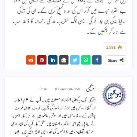
بے اختیار سجدے میں گرکر اس کی حمد و تسبیح کریں گے۔ ان کی زندگی
سراپا بندگی بن جائے گی۔ یہی لوگ عنقریب خدا کی رحمت کا ذائقہ سب
سے بڑھ کر چکھیں گے۔
1,591
Share
ابویحییٰ
0 Comments
750 Posts
ابویحییٰ ایک پاکستانی اسکالراور مصنف ہیں ۔ آپ نے علوم اسلامیہ
اور کمپیوٹر سائنس میں اونرز اور ماسٹرز کی ڈگریاں فرسٹ کلاس فرسٹ
پوزیشن کے ساتھ حاصل کیں اور سوشل سائنسز میں ایم فل کیا۔ انہوں
نے اپنا پی ایچ ڈی اسلامک اسٹیڈیز میں مکمل کیا۔ آپ کی ڈیڑھ درجن
سے زیادہ تصانیف ہیں جو لاکھوں کی تعداد میں شائع ہوچکی ہیں۔ ان