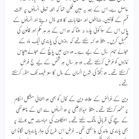
حاصل ہے، اس کے بعد یہ عین ممکن تھا کہ اللہ تعالیٰ انسانوں پر سخت
قسم کے قوانین، ضابطوں اور مطالبات کا بوجھ ڈال دیتے اور انسانوں کے
پاس اس کے سوا کوئی چارہ نہ ہوتا کہ وہ اس کے ہر ہر حکم اور قانون کی
تعمیل کریں۔ مثلاً وہ کہہ سکتے تھے کہ روزوں کی پابندی ایک ماہ کے
بجائے تمام سال کے لیے ہے۔ وہ دن میں پانچ کے بجائے پچاس
نمازوں کو فرض کرسکتے تھے۔ وہ ہر سال ہر شخص کے لیے حج فرض
کرسکتے تھے۔ وہ زکوٰۃ کی شرح انسان کے مال کا ستر فیصد تک مقرر کرسکتے
تھے۔
دین کے فرائض کے علاوہ دین کے کمال کو بھی وہ انتہائی مشکل احکام
پر منحصر کرسکتے تھے۔ مثلاً عیدالاضحی پر وہ انسانوں سے ان کے پہلونٹھی
کے بچے کی قربانی مانگ سکتے تھے۔ اعتکاف کی عبادت میں بولنے پر
بھی پابندی عائد کی جاسکتی تھی۔ غرض اس طرح کی ہزار پابندیاں لگانا ان