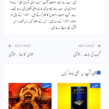
میں سب سے زیادہ معروف کتاب ’’جب زندگی شروع ہوگی‘‘ ہے جو
اردو زبان کی سب سے زیادہ پڑھی جانے والی کتابوں میں سے ایک
ہے۔ آپ دعوت و اصلاح کا کام کرتے ہیں۔ "انذار" کے بانی اور
ماہنامہ "انذار" کے مدیر ہیں۔ اس کے علاوہ کئی برس تک درس
قرآن مجید دیتے رہے ہیں۔
NEXT POST
PREV POST
تعجب کی بات ۔ ابویحییٰ
لونڈی کا بیٹا ۔ ابویحییٰ
شاید آپ یہ بھی پسند کریں
متفرق
متفرق