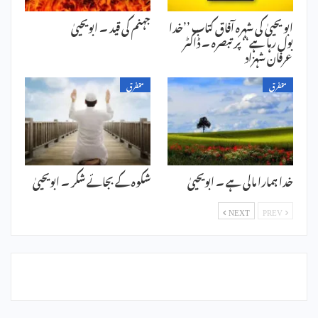
ابو یحییٰ کی شہرہ آفاق کتاب ’’خدا
جہنم کی قید ۔ ابویحییٰ
بول رہا ہے‘‘ پر تبصرہ ۔ ڈاکٹر
عرفان شہزاد
متفرق
متفرق
خدا ہمارا مالی ہے ۔ ابویحییٰ
شکوہ کے بجائے شکر ۔ ابویحییٰ
NEXT
PREV