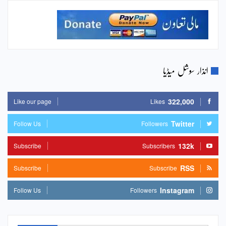
انذار سوشل میڈیا
322,000
Like our page
Likes
Twitter
Follow Us
Followers
132k
Subscribe
Subscribers
RSS
Subscribe
Subscribe
Instagram
Follow Us
Followers