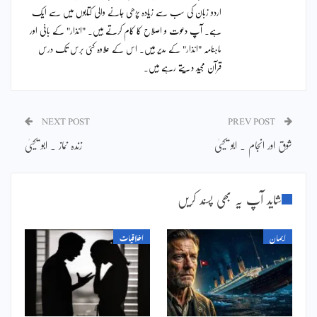
اردو زبان کی سب سے زیادہ پڑھی جانے والی کتابوں میں سے ایک
ہے۔ آپ دعوت و اصلاح کا کام کرتے ہیں۔ "انذار" کے بانی اور
ماہنامہ "انذار" کے مدیر ہیں۔ اس کے علاوہ کئی برس تک درس
قرآن مجید دیتے رہے ہیں۔
NEXT POST
PREV POST
شوق اور انجام ۔ ابو یحییٰ
زندہ نماز ۔ ابو یحییٰ
شاید آپ یہ بھی پسند کریں
ایمان
اخلاقیات