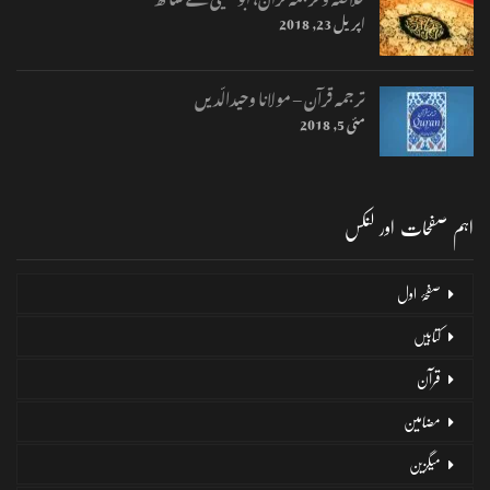
اپریل 23, 2018
ترجمہ قرآن – مولانا وحیدالّدیں
مئی 5, 2018
اہم صفحات اور لنکس
صفحۂ اول
کتابیں
قرآن
مضامین
میگزین