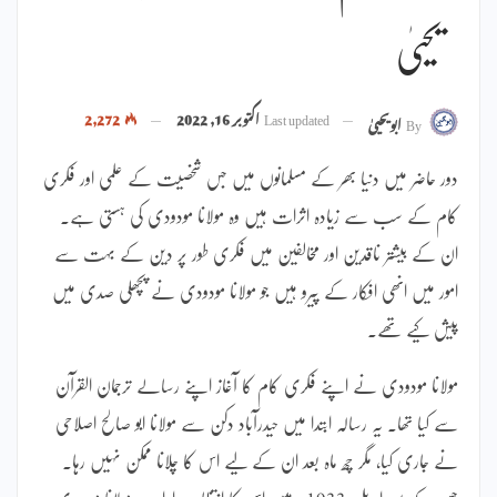
یحییٰ
Last updated
اکتوبر 16, 2022
2,272
By
ابویحییٰ
دور حاضر میں دنیا بھر کے مسلمانوں میں جس شخصیت کے علمی اور فکری
کام کے سب سے زیادہ اثرات ہیں وہ مولانا مودودی کی ہستی ہے۔
ان کے بیشتر ناقدین اور مخالفین میں فکری طور پر دین کے بہت سے
امور میں انھی افکار کے پیرو ہیں جو مولانا مودودی نے پچھلی صدی میں
پیش کیے تھے۔
مولانا مودودی نے اپنے فکری کام کا آغاز اپنے رسالے ترجمان القرآن
سے کیا تھا۔ یہ رسالہ ابتدا میں حیدرآباد دکن سے مولانا ابو صالح اصلاحی
نے جاری کیا، مگر چھ ماہ بعد ان کے لیے اس کا چلانا ممکن نہیں رہا۔