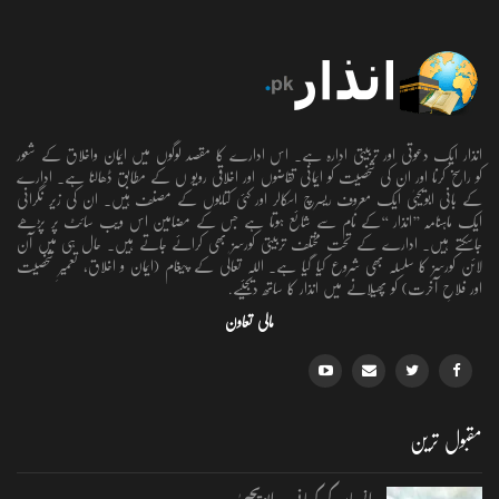
انذار ایک دعوتی اور تربیتی ادارہ ہے۔ اس ادارے کا مقصد لوگوں میں ایمان واخلاق کے شعور
کو راسخ کرنا اور ان کی شخصیت کو ایمانی تقاضوں اور اخلاقی رویو ں کے مطابق ڈھالنا ہے۔ ادارے
کے بانی ابویحییٰ ایک معروف ریسرچ اسکالر اور کئی کتابوں کے مصنف ہیں۔ ان کی زیر نگرانی
ایک ماہنامہ ’’انذار ‘‘کے نام سے شائع ہوتا ہے جس کے مضامین اس ویب سائٹ پر پڑھے
جاسکتے ہیں۔ ادارے کے تحت مختلف تربیتی کورسز بھی کرائے جاتے ہیں۔ حال ہی میں آن
لائن کورسز کا سلسلہ بھی شروع کیا گیا ہے۔ اللہ تعالٰی کے پیغام (ایمان و اخلاق، تعمیرِ شخصیت
اور فلاحِ آخرت) کو پھیلانے میں انذار کا ساتھ دیجئیے.
مالی تعاون
مقبول ترین
انسان کی کہانی ۔ ابویحییٰ