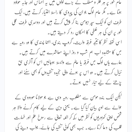
عام طور پر ہر فکر و مسلک کے بڑے لوگوں میں یہ احساس اور جذبہ موجود
ہوتا ہے۔ مگر عام لوگ جو ان کی پیروی کا راستہ اختیار کرتے ہیں، ایک
طرف ان کو ایک سپر ہیومن بنا کر پیش کرتے ہیں اور دوسری طرف عملی
طور پر ان کی ہر غلطی کا امکان رد کر دیتے ہیں۔
اسی نقطہ نظر کا نتیجہ فرقہ واریت، گروپ بندی، انتہا پسندی کا وہ رویہ ہے
جس کا مشاہدہ اب ہم شب و روز اپنے معاشرے میں کرتے ہیں۔
ہمارے ہاں لوگ جس فرقہ یا عالم سے وابستہ ہوجائیں اس کو آخری حق
خیال کرتے ہیں۔ وہ اس پر ہونے والی سنجیدہ تنقیدوں کو بھی سننے اور
پڑھنے کے لیے تیار نہیں ہوتے۔
لیکن ایک بندہ مومن سے مطلوب رویہ وہی ہے جو مولانا مودودی کے
حوالے سے اوپر بیان کیا گیا ہے۔ یعنی دین کے لیے کام کرنے والا ہر
شخص اپنی کمزوریوں کو نظر میں رکھ کر اللہ تعالیٰ سے رسوخ علم اور طہارت
قلب کی دعا کرتا رہے۔ جب بھی کوئی تنقید کی جائے، جواب دینے کی