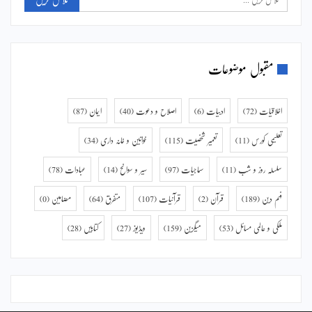
مقبول موضوعات
اخلاقیات
(72)
ادبیات
(6)
اصلاح و دعوت
(40)
ایمان
(87)
تعلیمی کورس
(11)
تعمیر شخصیت
(115)
خواتین و خانہ داری
(34)
سلسلہ روز و شب
(11)
سماجیات
(97)
سیر و سوانح
(14)
عبادات
(78)
فہم دین
(189)
قرآن
(2)
قرآنیات
(107)
متفرق
(64)
مضامین
(0)
ملکی و عالمی مسائل
(53)
میگزین
(159)
ویڈیوز
(27)
کتابیں
(28)