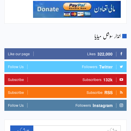
انذار سوشل میڈیا
322,000
Like our page
Likes
Twitter
Follow Us
Followers
132k
Subscribe
Subscribers
RSS
Subscribe
Subscribe
Instagram
Follow Us
Followers