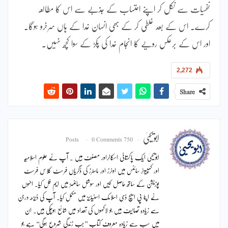
نفسیات سے نکل کر اپنے احتساب کے جذبے سے اس کا مطالعہ
کرے۔ اس کے بعد غلطی کر کے بھی انسان خدا کے ہاں سرخرو ہوگا۔
اور اس کے برعکس رویے کا انجام خدا کی پکڑ کے سوا کچھ نہیں۔
2,272
Share
ابویحییٰ
0 Comments
750 Posts
ابویحییٰ ایک پاکستانی اسکالراور مصنف ہیں ۔ آپ نے علوم اسلامیہ
اور کمپیوٹر سائنس میں اونرز اور ماسٹرز کی ڈگریاں فرسٹ کلاس فرسٹ
پوزیشن کے ساتھ حاصل کیں اور سوشل سائنسز میں ایم فل کیا۔ انہوں
نے اپنا پی ایچ ڈی اسلامک اسٹیڈیز میں مکمل کیا۔ آپ کی ڈیڑھ درجن
سے زیادہ تصانیف ہیں جو لاکھوں کی تعداد میں شائع ہوچکی ہیں۔ ان
میں سب سے زیادہ معروف کتاب ’’جب زندگی شروع ہوگی‘‘ ہے جو