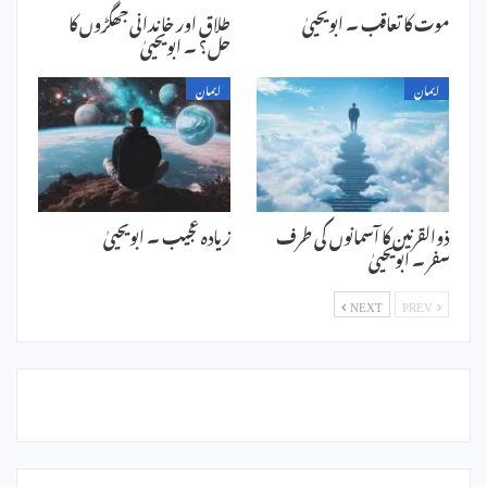
موت کا تعاقب ۔ ابویحییٰ
طلاق اور خاندانی جھگڑوں کا
حل؟ ۔ ابویحییٰ
ایمان
ایمان
ذوالقرنین کا آسمانوں کی طرف
زیادہ عجیب ۔ ابویحییٰ
سفر ۔ ابویحییٰ
NEXT
PREV