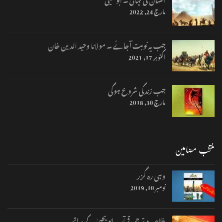
مارچ 24, 2022
جب یہ نوبت آجائے ۔ مولانا وحید الدین خان
اکتوبر 17, 2021
جب زندگی شروع ہوگی
مارچ 30, 2018
منتخب مضامین
وہی رہ گزر
نومبر 10, 2019
خلاصہ و ترجمہ قرآن، ابو یحییٰ کے ساتھ