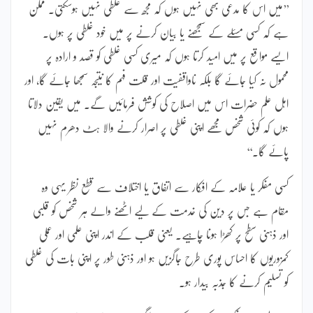
’’میں اس کا مدعی بھی نہیں ہوں کہ مجھ سے غلطی نہیں ہوسکتی۔ ممکن
ہے کہ کسی مسئلے کے سمجھنے یا بیان کرنے پر میں خود غلطی پر ہوں۔
ایسے مواقع پر میں امید کرتا ہوں کہ میری کسی غلطی کو قصد و ارادہ پر
محمول نہ کیا جائے گا بلکہ ناواقفیت اور قلت فہم کا نتیجہ سمجھا جائے گا، اور
اہل علم حضرات اس میں اصلاح کی کوشش فرمائیں گے۔ میں یقین دلاتا
ہوں کہ کوئی شخص مجھے اپنی غلطی پر اصرار کرنے والا ہٹ دھرم نہیں
پائے گا۔‘‘
کسی مفکر یا علامہ کے افکار سے اتفاق یا اختلاف سے قطع نظر یہی وہ
مقام ہے جس پر دین کی خدمت کے لیے اٹھنے والے ہر شخص کو قلبی
اور ذہنی سطح پر کھڑا ہونا چاہیے۔ یعنی قلب کے اندر اپنی علمی اور عملی
کمزوریوں کا احساس پوری طرح جاگزیں ہو اور ذہنی طور پر اپنی بات کی غلطی
کو تسلیم کرنے کا جذبہ بیدار ہو۔