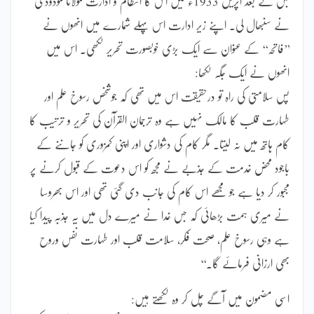
جس کے بعد اپریل 1933ء میں اس کا انتظام و ادارت مولانا مودودی
نے سنبھال لی۔ اپنے زیر ادارت اس پہلے شمارے میں انھوں نے
’’فاتحہ‘‘ کے عنوان سے ایک بڑی خوبصورت تحریر لکھی۔ اس میں
انھوں نے ایک جگہ لکھا:
پس سلامتی کی راہ تو درحقیقت اس میں تھی کہ جوشخص رسوخ علم اور
طہارت قلب کا مالک نہیں ہے وہ ترجمان القرآن کی تحریر و ترتیب کا
کام ہاتھ میں نہ لیتا۔ مگر کام کی دشواری اور اپنی کمزوری کو جاننے کے
باجود محض خدمت کے جذبے نے مجھ کو اس دعوت کے قبول کرنے پر
مجبور کر دیا ہے جو مجھے اس کام کی جانب دی گئی تھی اور اس بھروسا
نے میری ہمت بڑھائی کہ جس خدا نے میرے دل میں یہ جذبہ پیدا کیا
ہے وہی رسوخ علم، صحت فکر، سلامت قلب اور طہارت نفس وروح
بھی ارزانی فرمائے گا۔‘‘
اسی مضمون میں آگے چل کر وہ لکھتے ہیں: