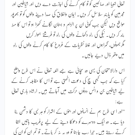
تعالیٰ انبیا اور صالحین کو تو کام کرنے کی اجازت دے دیں اور شیاطین اور
مجرمین کو پابندِ سلاسل کر دیں۔ ایمان واخلاق کی صدا دینے والوں کو تو بھرپور
مواقع دیں لیکن جب کوئی ان پر الزام و بہتان لگانے کھڑا ہو تو اس کا منہ
بند کر دیں۔ نیکی کی راہ دکھانے والوں کی راہ تو فرشتے ہموار کریں
مگرجھوٹوں، گمراہوں اور غلط نظریات کے فروغ کا کام کرنے والوں کی راہ
میں پتھر ڈال دیے جائیں۔
اس دارالامتحان کی یہی وہ سچائی ہے جسے اللہ تعالیٰ نے اس طرح واضح
کیا ہے کہ جب کبھی سچ کی دعوت اٹھتی ہے تو اس کا مقابلہ کرنے کے
لیے شیاطین جن و انس دونوں حرکت میں آجاتے ہیں۔ ارشاد باری تعالیٰ
ہے:
’’اور اسی طرح ہم نے انسانوں اور جنوں کے اشرار کو ہر نبی کا دشمن بنا
دیا ہے۔ وہ ایک دوسرے کو دھوکا دینے کے لیے پرفریب باتیں القا
کرتے رہتے ہیں۔ تیرا رب چاہتا تو وہ یہ نہ کر پاتے۔ تو تم ان کو ان کی