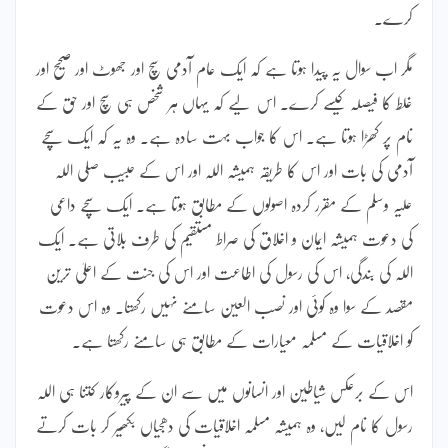
کرے۔
مگر اب سوال یہ پیدا ہوتا ہے کہ ایک عام آدمی سچ اور جھوٹ اور صحیح اور
غلط کا فیصلہ کیسے کرے۔ اس لیے کہ یہاں ہر شخص ہی سچ اور حق کے
نام پر کھڑا ہوتا ہے۔ اس کا جواب بہت سادہ ہے۔ وہ یہ کہ ایک سچے
آدمی کی بات اور اس کا طریقہ ہمیشہ اللہ اور اس کے حبیب صلی اللہ
علیہ وسلم کے مقرر کردہ اصولوں کے مطابق ہوتا ہے۔ ایک سچے داعی
کی دعوت ہمیشہ ایمان و اخلاق کی صراط مستقیم کی طرف بلاتی ہے۔ ایک
اللہ کی بندگی، اس کی رسول کی اطاعت اور اس کی جنت کے اعلیٰ ترین
مقصد کے سوا وہ کوئی اور نصب العین سامنے نہیں رکھتا۔ وہ اس دعوت
کو اخلاقیات کے مسلمہ معیارات کے مطابق ہی سامنے رکھتا ہے۔
اس کے برعکس شیاطین اور انسانوں میں سے ان کے پیروکار کتنا ہی اللہ
رسول کا نام لیں، وہ ہمیشہ مسلمہ اخلاقیات کی دھجیاں بکھیر کر بات کرتے