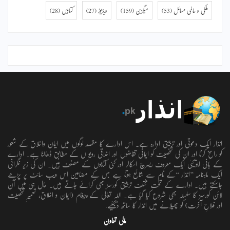
ملکی و عالمی مسائل
(53)
میگزین
(159)
ویڈیوز
(27)
کتابیں
(28)
انذار ایک دعوتی اور تربیتی ادارہ ہے۔ اس ادارے کا مقصد لوگوں میں ایمان واخلاق کے شعور
کو راسخ کرنا اور ان کی شخصیت کو ایمانی تقاضوں اور اخلاقی رویو ں کے مطابق ڈھالنا ہے۔ ادارے
کے بانی ابویحییٰ ایک معروف ریسرچ اسکالر اور کئی کتابوں کے مصنف ہیں۔ ان کی زیر نگرانی
ایک ماہنامہ ’’انذار ‘‘کے نام سے شائع ہوتا ہے جس کے مضامین اس ویب سائٹ پر پڑھے
جاسکتے ہیں۔ ادارے کے تحت مختلف تربیتی کورسز بھی کرائے جاتے ہیں۔ حال ہی میں آن
لائن کورسز کا سلسلہ بھی شروع کیا گیا ہے۔ اللہ تعالٰی کے پیغام (ایمان و اخلاق، تعمیرِ شخصیت
اور فلاحِ آخرت) کو پھیلانے میں انذار کا ساتھ دیجئیے.
مالی تعاون