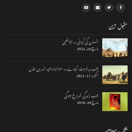
مقبول ترین
انسان کی کہانی ۔ ابویحییٰ
مارچ 24, 2022
جب یہ نوبت آجائے ۔ مولانا وحید الدین خان
اکتوبر 17, 2021
جب زندگی شروع ہوگی
مارچ 30, 2018
منتخب مضامین