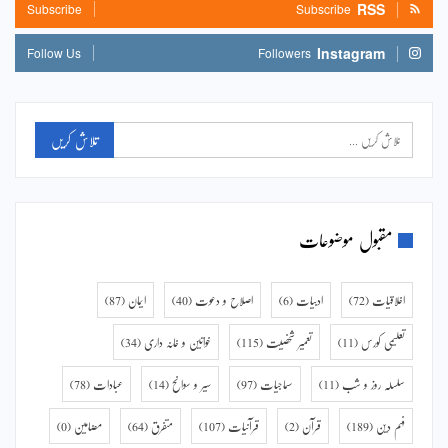
RSS
Subscribe
Subscribe
Instagram
Follow Us
Followers
مقبول موضوعات
اخلاقیات
(72)
ادبیات
(6)
اصلاح و دعوت
(40)
ایمان
(87)
تعلیمی کورس
(11)
تعمیر شخصیت
(115)
خواتین و خانہ داری
(34)
سلسلہ روز و شب
(11)
سماجیات
(97)
سیر و سوانح
(14)
عبادات
(78)
فہم دین
(189)
قرآن
(2)
قرآنیات
(107)
متفرق
(64)
مضامین
(0)