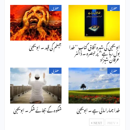
متفرق
متفرق
ابو یحییٰ کی شہرہ آفاق کتاب ’’خدا
جہنم کی قید ۔ ابویحییٰ
بول رہا ہے‘‘ پر تبصرہ ۔ ڈاکٹر
عرفان شہزاد
متفرق
متفرق
خدا ہمارا مالی ہے ۔ ابویحییٰ
شکوہ کے بجائے شکر ۔ ابویحییٰ
NEXT
PREV