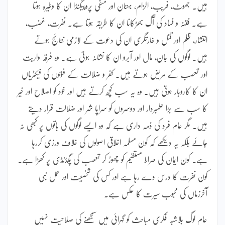
ہیں۔ جھوٹ، فریب، الزام، بہتان اور منفی پروپیگنڈا ان کا وطیرہ ہوتا
ہے۔ فتنہ و فساد کی آگ بھڑکانا ان کا طریقہ ہوتا ہے۔ نفرت، غضب،
انتشار، ظلم اور قتل و غارتگری ان کی دعوت کے لازمی نتائج ہوتے
ہیں۔ لوگوں کی جان، مال اور آبرو ان کا نشانہ ہوتی ہے۔ وہ فرقہ واریت
اور تعصب کے مریض ہوتے ہیں۔ کفر و ضلالت کے فتووں کی فیکٹریاں
ان کا کاروبار ہوتی ہیں۔ وہ یہ سب کچھ کرتے ہیں اور خود کو اصلاح اور خیر
کا سب سے بڑا علمبردار اور دوسروں کو سراپا شر اور ضلالت قرار دیتے
ہیں۔ مگر عام فرد کی ذمہ داری ہے کہ وہ ایسے لوگوں کی باتوں پر کبھی نہ
جائے بلکہ یہ دیکھے کہ کون مسلمہ اخلاقی اصولوں کی خلاف ورزی کررہا
ہے۔ کون ایمان کی صراط مستقیم کو چھوڑ کر تعصب کی پگڈنڈی پر کھڑا ہے۔
کون نفرت کا درس دے رہا ہے اور کس کی شخصیت اور عمل نبی
آخرزماں کی محبوب سیرت کا عکس ہے۔
عام لوگ بلاشبہ فکری مباحث کو گہرائی میں سمجھنے کی صلاحیت نہیں