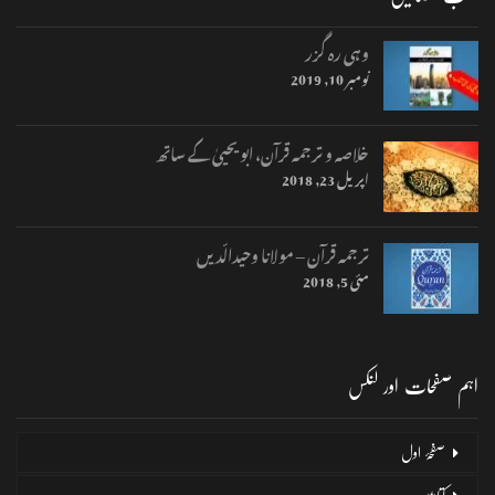
وہی رہ گزر
نومبر 10, 2019
خلاصہ و ترجمہ قرآن، ابو یحییٰ کے ساتھ
اپریل 23, 2018
ترجمہ قرآن – مولانا وحیدالّدیں
مئی 5, 2018
اہم صفحات اور لنکس
صفحۂ اول