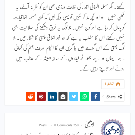
رکھتے۔ مگر مسلمہ انسانی اقدار کی خلاف ورزی بھی ان کو نظر نہ آئے، یہ
ممکن نہیں۔ وہ اور کچھ نہ کرسکیں تو یہی دیکھ لیں کہ کون مسلمہ اخلاقیات
کو پامال کر رہا ہے اور کون نہیں۔ جو لوگ یہ فرق دیکھنے کی صلاحیت بھی
نہیں رکھتے، اس کا مطلب یہ ہے کہ وہ خود اخلاقی پستی کا شکار ہیں۔ جو
لوگ پستی کے اس گڑھے میں جا گریں ان کا انجام صرف جہنم کی کھائی
ہے۔ یہاں وہ اپنے جھوٹے لیڈروں کے ساتھ ہمیشہ کے عذاب میں
روتے اور تڑپتے رہیں گے۔
1,467
Share
ابویحییٰ
0 Comments
750 Posts