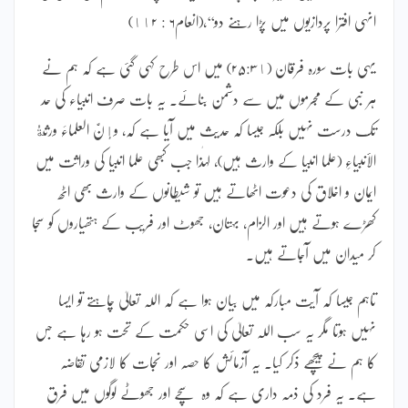
انہی افترا پردازیوں میں پڑا رہنے دو‘‘،(انعام۶ : ١١۲)
یہی بات سورہ فرقان (۲۵:۳١) میں اس طرح کہی گئی ہے کہ ہم نے
ہر نبی کے مجرموں میں سے دشمن بنائے۔ یہ بات صرف انبیاء کی حد
تک درست نہیں بلکہ جیسا کہ حدیث میں آیا ہے کہ، وإنَّ العلماءَ ورثةُ
الأنبیاءِ (علما انبیا کے وارث ہیں)، لہٰذا جب کبھی علما انبیا کی وراثت میں
ایمان و اخلاق کی دعوت اٹھاتے ہیں تو شیطانوں کے وارث بھی اٹھ
کھڑے ہوتے ہیں اور الزام، بہتان، جھوٹ اور فریب کے ہتھیاروں کو سجا
کر میدان میں آجاتے ہیں۔
تاہم جیسا کہ آیت مبارکہ میں بیان ہوا ہے کہ اللہ تعالیٰ چاہتے تو ایسا
نہیں ہوتا مگر یہ سب اللہ تعالیٰ کی اسی حکمت کے تحت ہو رہا ہے جس
کا ہم نے پیچھے ذکر کیا۔ یہ آزمائش کا حصہ اور نجات کا لازمی تقاضہ
ہے۔ یہ فرد کی ذمہ داری ہے کہ وہ سچے اور جھوٹے لوگوں میں فرق