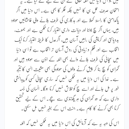
لیں جو اس دنیا میں اللہ تعالیٰ نے ان کے لیے طے کیا ہے۔ یہ
امتحان صرف عمل ہی کا نہیں بلکہ فکر کا بھی ہے۔ اس دنیا میں اگر
پاکدامنی کا راستہ کھلا ہے اور بدکاری کی طرف بلانے والی فاحشائیں موجود
ہیں، یہاں اگر سچ بولنا اور دیانت داری اختیار کرنا ممکن ہے اور جھوٹ،
بددیانتی اور کرپشن کی راہیں آسان ہیں، اگرعدل کا طریقہ اختیار کرنا ایک
انتخاب ہے اور ظلم و زیادتی کی روش آسان تر انتخاب ہے تو اسی دنیا
میں سچائی کی طرف بلانے والے بھی اللہ کے اذن سے موجود ہیں اور
گمراہی کو سچ بنا کر پیش کرنے والوں کی موجودگی بھی مشیت الہی کا نتیجہ
ہے۔ خدا کی اس دنیا میں یہ ممکن نہیں کہ ساری سچائی کسی کو پیدائشی
طور پر مل جائے اور اسے سچ کو تلاش نہیں کرنا ہوگا۔ انسان کی ذمہ
داری ہے کہ وہ گمراہی کی ہر پگڈنڈی سے بچے۔ اس کے لیے تحقیق
کرنا بھی کرنے کا کام ہے۔ جنت اس کے بغیر نہیں مل سکتی۔
اس کی وجہ یہ ہے کہ آزمائش کی اس دنیا میں یہ ممکن نہیں کہ اللہ