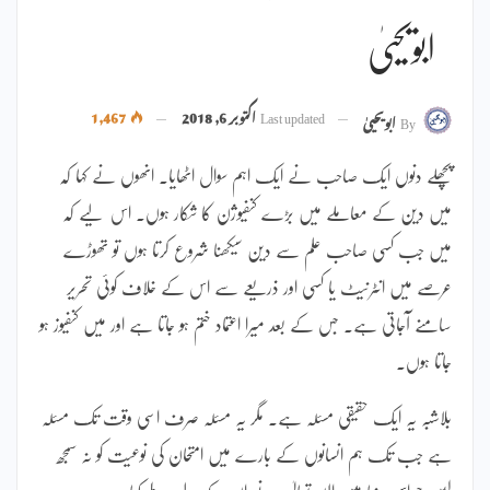
ابویحییٰ
Last updated
اکتوبر 6, 2018
1,467
By
ابویحییٰ
پچھلے دنوں ایک صاحب نے ایک اہم سوال اٹھایا۔ انھوں نے کہا کہ
میں دین کے معاملے میں بڑے کنفیوژن کا شکار ہوں۔ اس لیے کہ
میں جب کسی صاحب علم سے دین سیکھنا شروع کرتا ہوں تو تھوڑے
عرصے میں انٹرنیٹ یا کسی اور ذریعے سے اس کے خلاف کوئی تحریر
سامنے آجاتی ہے۔ جس کے بعد میرا اعتماد ختم ہو جاتا ہے اور میں کنفیوز ہو
جاتا ہوں۔
بلاشبہ یہ ایک حقیقی مسئلہ ہے۔ مگر یہ مسئلہ صرف اسی وقت تک مسئلہ
ہے جب تک ہم انسانوں کے بارے میں امتحان کی نوعیت کو نہ سمجھ