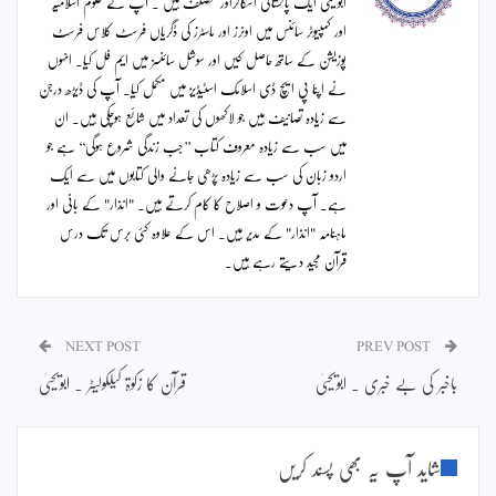
ابویحییٰ ایک پاکستانی اسکالراور مصنف ہیں ۔ آپ نے علوم اسلامیہ
اور کمپیوٹر سائنس میں اونرز اور ماسٹرز کی ڈگریاں فرسٹ کلاس فرسٹ
پوزیشن کے ساتھ حاصل کیں اور سوشل سائنسز میں ایم فل کیا۔ انہوں
نے اپنا پی ایچ ڈی اسلامک اسٹیڈیز میں مکمل کیا۔ آپ کی ڈیڑھ درجن
سے زیادہ تصانیف ہیں جو لاکھوں کی تعداد میں شائع ہوچکی ہیں۔ ان
میں سب سے زیادہ معروف کتاب ’’جب زندگی شروع ہوگی‘‘ ہے جو
اردو زبان کی سب سے زیادہ پڑھی جانے والی کتابوں میں سے ایک
ہے۔ آپ دعوت و اصلاح کا کام کرتے ہیں۔ "انذار" کے بانی اور
ماہنامہ "انذار" کے مدیر ہیں۔ اس کے علاوہ کئی برس تک درس
قرآن مجید دیتے رہے ہیں۔
NEXT POST
PREV POST
باخبر کی بے خبری ۔ ابویحییٰ
قرآن کا زکوٰۃ کیلکولیٹر ۔ ابویحییٰ
شاید آپ یہ بھی پسند کریں