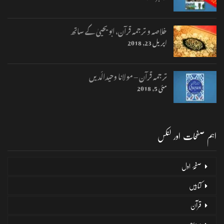
خلاصہ و ترجمہ قرآن، ابو یحییٰ کے ساتھ
اپریل 23, 2018
ترجمہ قرآن – مولانا وحیدالّدیں
مئی 5, 2018
اہم صفحات اور لنکس
صفحۂ اول
کتابیں
قرآن