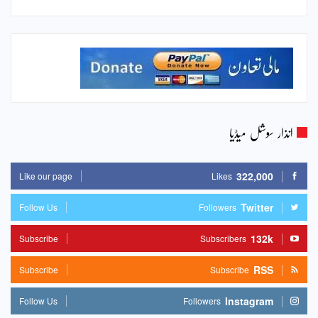
انذار سوشل میڈیا
322,000
Like our page
Likes
Twitter
Follow Us
Followers
132k
Subscribe
Subscribers
RSS
Subscribe
Subscribe
Instagram
Follow Us
Followers