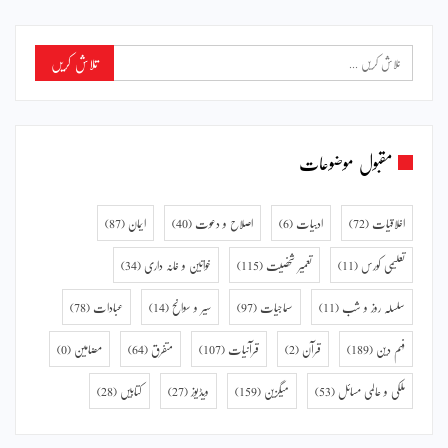
مقبول موضوعات
اخلاقیات
(72)
ادبیات
(6)
اصلاح و دعوت
(40)
ایمان
(87)
تعلیمی کورس
(11)
تعمیر شخصیت
(115)
خواتین و خانہ داری
(34)
سلسلہ روز و شب
(11)
سماجیات
(97)
سیر و سوانح
(14)
عبادات
(78)
فہم دین
(189)
قرآن
(2)
قرآنیات
(107)
متفرق
(64)
مضامین
(0)
ملکی و عالمی مسائل
(53)
میگزین
(159)
ویڈیوز
(27)
کتابیں
(28)