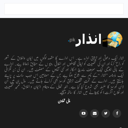
انذار ایک دعوتی اور تربیتی ادارہ ہے۔ اس ادارے کا مقصد لوگوں میں ایمان واخلاق کے شعور
کو راسخ کرنا اور ان کی شخصیت کو ایمانی تقاضوں اور اخلاقی رویو ں کے مطابق ڈھالنا ہے۔ ادارے
کے بانی ابویحییٰ ایک معروف ریسرچ اسکالر اور کئی کتابوں کے مصنف ہیں۔ ان کی زیر نگرانی
ایک ماہنامہ ’’انذار ‘‘کے نام سے شائع ہوتا ہے جس کے مضامین اس ویب سائٹ پر پڑھے
جاسکتے ہیں۔ ادارے کے تحت مختلف تربیتی کورسز بھی کرائے جاتے ہیں۔ حال ہی میں آن
لائن کورسز کا سلسلہ بھی شروع کیا گیا ہے۔ اللہ تعالٰی کے پیغام (ایمان و اخلاق، تعمیرِ شخصیت
اور فلاحِ آخرت) کو پھیلانے میں انذار کا ساتھ دیجئیے.
مالی تعاون