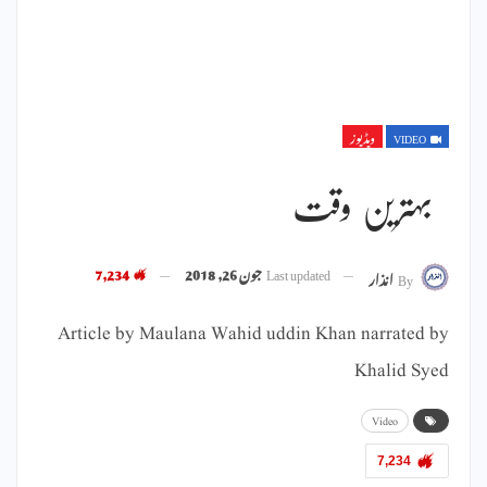
VIDEO
ویڈیوز
بہترین وقت
Last updated
جون 26, 2018
7,234
By
انذار
Article by Maulana Wahid uddin Khan narrated by
Khalid Syed
Video
7,234