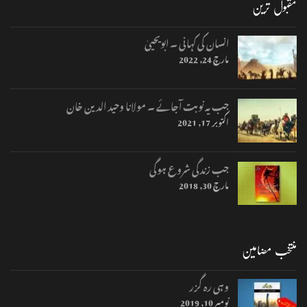
مقبول ترین
انسان کی کہانی ۔ ابویحییٰ
مارچ 24, 2022
جب یہ نوبت آجائے ۔ مولانا وحید الدین خان
اکتوبر 17, 2021
جب زندگی شروع ہوگی
مارچ 30, 2018
منتخب مضامین
وہی رہ گزر
نومبر 10, 2019