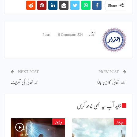
Share
انذار
0 Comments
324 Posts
NEXT POST
PREV POST
الله تعالیٰ کا بن جانا
اللہ تعالیٰ کی تعریف
شاید آپ یہ بھی پسند کریں
ویڈیوز
ویڈیوز