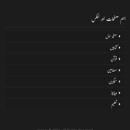
اہم صفحات اور لنکس
صفحۂ اول
کتابیں
قرآن
مضامین
میگزین
ویڈیوز
تعلیم