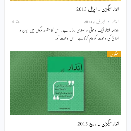
انذار میگزین ۔ اپریل 2013
انذار
اپریل 1, 2013
0
ماہنامہ انذار ایک دعوتی و اصلاحی رسالہ ہے۔ اس کا مقصد لوگوں میں ایمان و
اخلاق کی دعوت کو عام کرنا ہے۔ اس دعوت کو…
میگزین
انذار میگزین ۔ مارچ 2013