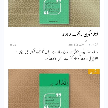
انذار میگزین ۔ اگست 2013
انذار
اگست 1, 2013
0
ماہنامہ انذار ایک دعوتی و اصلاحی رسالہ ہے۔ اس کا مقصد لوگوں میں ایمان و
اخلاق کی دعوت کو عام کرنا ہے۔ اس دعوت کو…
میگزین