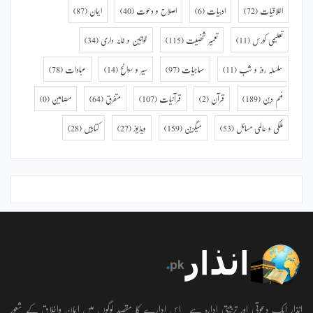
اخلاقیات
(72)
ادبیات
(6)
اصلاح و دعوت
(40)
ایمان
(87)
تعلیمی کورس
(11)
تعمیر شخصیت
(115)
خواتین و خانہ داری
(34)
سلسلہ روز و شب
(11)
سماجیات
(97)
سیر و سوانح
(14)
عبادات
(78)
فہم دین
(189)
قرآن
(2)
قرآنیات
(107)
متفرق
(64)
مضامین
(0)
ملکی و عالمی مسائل
(53)
میگزین
(159)
ویڈیوز
(27)
کتابیں
(28)
انذار ایک دعوتی اور تربیتی ادارہ ہے۔ اس ادارے کا مقصد لوگوں میں ایمان واخلاق کے شعور