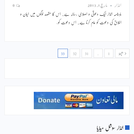
انذار
مارچ 1, 2013
0
ماہنامہ انذار ایک دعوتی و اصلاحی رسالہ ہے۔ اس کا مقصد لوگوں میں ایمان و
اخلاق کی دعوت کو عام کرنا ہے۔ اس دعوت کو…
پچھلا
1
…
31
32
33
انذار سوشل میڈیا