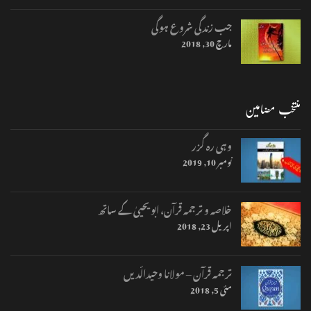
جب زندگی شروع ہوگی
مارچ 30, 2018
منتخب مضامین
وہی رہ گزر
نومبر 10, 2019
خلاصہ و ترجمہ قرآن، ابو یحییٰ کے ساتھ
اپریل 23, 2018
ترجمہ قرآن – مولانا وحیدالّدیں
مئی 5, 2018