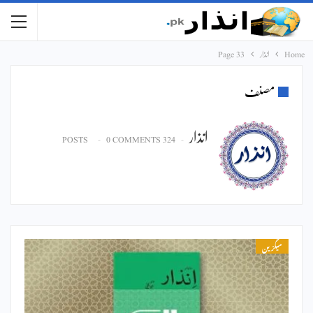
Home
انذار
Page 33
مصنف
انذار
0 COMMENTS
324 POSTS
میگزین