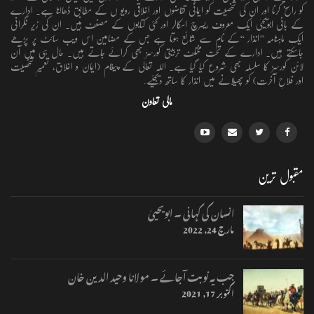
کو راسخ کرنا اور ان کی شخصیت کو ایمانی تقاضوں اور اخلاقی رویو ں کے مطابق ڈھالنا ہے۔ ادارے
کے بانی ابویحییٰ ایک معروف ریسرچ اسکالر اور کئی کتابوں کے مصنف ہیں۔ ان کی زیر نگرانی
ایک ماہنامہ ’’انذار ‘‘کے نام سے شائع ہوتا ہے جس کے مضامین اس ویب سائٹ پر پڑھے
جاسکتے ہیں۔ ادارے کے تحت مختلف تربیتی کورسز بھی کرائے جاتے ہیں۔ حال ہی میں آن
لائن کورسز کا سلسلہ بھی شروع کیا گیا ہے۔ اللہ تعالٰی کے پیغام (ایمان و اخلاق، تعمیرِ شخصیت
اور فلاحِ آخرت) کو پھیلانے میں انذار کا ساتھ دیجئیے.
مالی تعاون
مقبول ترین
انسان کی کہانی ۔ ابویحییٰ
مارچ 24, 2022
جب یہ نوبت آجائے ۔ مولانا وحید الدین خان
اکتوبر 17, 2021