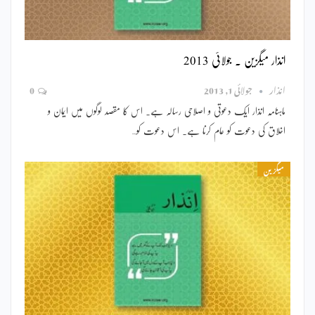
انذار میگزین ۔ جولائی 2013
انذار
جولائی 1, 2013
0
ماہنامہ انذار ایک دعوتی و اصلاحی رسالہ ہے۔ اس کا مقصد لوگوں میں ایمان و
اخلاق کی دعوت کو عام کرنا ہے۔ اس دعوت کو…
میگزین