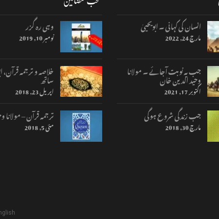
منتخب مضامین
انسان کی کہانی ۔ ابویحییٰ
وہی رہ گزر
مارچ 24, 2022
نومبر 10, 2019
جب یہ نوبت آجائے ۔ مولانا
خلاصہ و ترجمہ قرآن، اب
وحید الدین خان
ساتھ
اکتوبر 17, 2021
اپریل 23, 2018
جب زندگی شروع ہوگی
ترجمہ قرآن – مولانا وح
مارچ 30, 2018
مئی 5, 2018
nglish