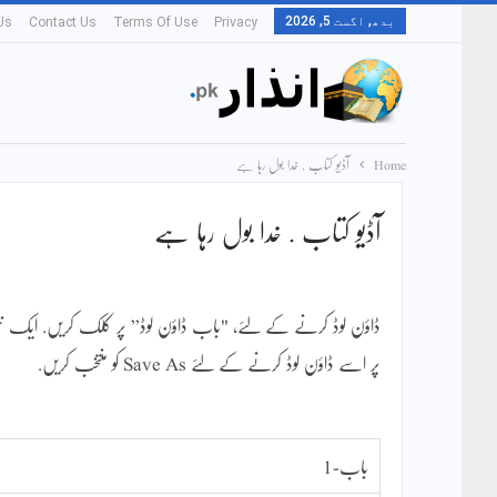
بدھ, اگست 5, 2026
Us
Contact Us
Terms Of Use
Privacy
Home
آڈیو کتاب . خدا بول رہا ہے
آڈیو کتاب . خدا بول رہا ہے
ڈاؤن لوڈ کرنے کے لئے، "باب ڈاؤن لوڈ” پر کلک کریں. ایک نئی 
پر اسے ڈاؤن لوڈ کرنے کے لئے Save As کو منتخب کریں.
باب-1