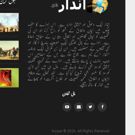
مقبول ترین
انذار ایک دعوتی اور تربیتی ادارہ ہے۔ اس ادارے کا مقصد
لوگوں میں ایمان واخلاق کے شعور کو راسخ کرنا اور ان کی
شخصیت کو ایمانی تقاضوں اور اخلاقی رویو ں کے مطابق ڈھالنا
ہے۔ ادارے کے بانی ابویحییٰ ایک معروف ریسرچ اسکالر اور
کئی کتابوں کے مصنف ہیں۔ ان کی زیر نگرانی ایک ماہنامہ
’’انذار ‘‘کے نام سے شائع ہوتا ہے جس کے مضامین اس
ویب سائٹ پر پڑھے جاسکتے ہیں۔ ادارے کے تحت مختلف
تربیتی کورسز بھی کرائے جاتے ہیں۔ حال ہی میں آن لائن
کورسز کا سلسلہ بھی شروع کیا گیا ہے۔ اللہ تعالٰی کے پیغام
(ایمان و اخلاق، تعمیرِ شخصیت اور فلاحِ آخرت) کو پھیلانے
میں انذار کا ساتھ دیجئیے.
مالی تعاون
Inzaar © 2026. All Rights Reserved