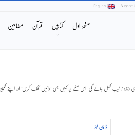
English
Support 
صفحۂ اول
کتابیں
قرآن
مضامین
ونڈو / ٹیب کھل جائے گی. اس صفحے پر کہیں بھی ‘دائیں کلک کریں’ اور اپنے کمپیوٹ
ڈاؤن لوڈ