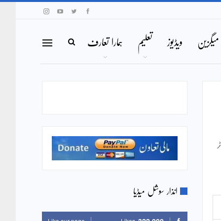
میگزین
ویڈیوز
تعلیم
ہمارا تعارف
ر
انذار سوشل میڈیا
Like our page
Likes