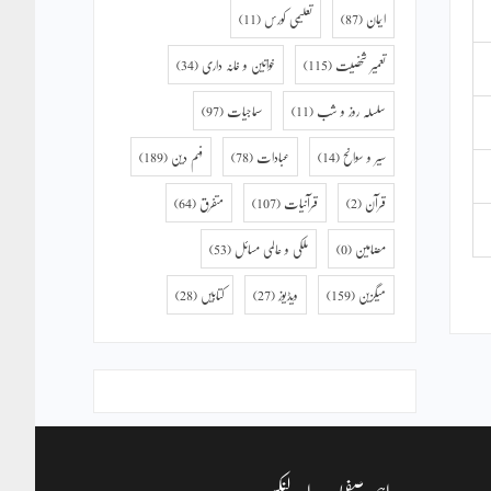
ایمان
(87)
تعلیمی کورس
(11)
تعمیر شخصیت
(115)
خواتین و خانہ داری
(34)
سلسلہ روز و شب
(11)
سماجیات
(97)
سیر و سوانح
(14)
عبادات
(78)
فہم دین
(189)
قرآن
(2)
قرآنیات
(107)
متفرق
(64)
مضامین
(0)
ملکی و عالمی مسائل
(53)
میگزین
(159)
ویڈیوز
(27)
کتابیں
(28)