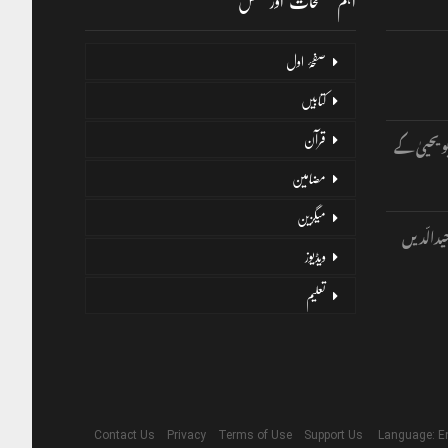
اہم صفحات اور لنکس
صفحۂ اول
کتابیں
و یحییٰ کے
قرآن
مضامین
میگزین
یدالّدیں
ویڈیوز
تعلیم
Contact Us
Privacy
Terms of Use
Support Us
Language: E