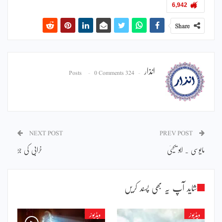
6,942
Share
انذار
0 Comments
324 Posts
NEXT POST
PREV POST
مایوسی ۔ ابو یحییٰ
خرابی کی جڑ
شاید آپ یہ بھی پسند کریں
ویڈیوز
ویڈیوز