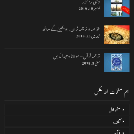
وہی رہ گزر
نومبر 10, 2019
خلاصہ و ترجمہ قرآن، ابو یحییٰ کے ساتھ
اپریل 23, 2018
ترجمہ قرآن – مولانا وحیدالّدیں
مئی 5, 2018
اہم صفحات اور لنکس
صفحۂ اول
کتابیں
قرآن