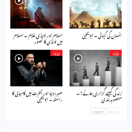
انسان کی کہانی ۔ ابویحییٰ
اسلام اور لونڈی غلام ۔ اسلام
میں لونڈی کا تصور
ویڈیوز
ویڈیوز
زندگی کیسے گزاری جائے؟ ۔
صبر: دنیا اور آخرت میں کامیابی کا
منصوبہ بندی
راستہ ۔ ابویحییٰ
NEXT
PREV