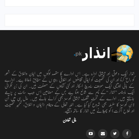
انذار ایک دعوتی اور تربیتی ادارہ ہے۔ اس ادارے کا مقصد لوگوں میں ایمان واخلاق کے شعور
کو راسخ کرنا اور ان کی شخصیت کو ایمانی تقاضوں اور اخلاقی رویو ں کے مطابق ڈھالنا ہے۔ ادارے
کے بانی ابویحییٰ ایک معروف ریسرچ اسکالر اور کئی کتابوں کے مصنف ہیں۔ ان کی زیر نگرانی
ایک ماہنامہ ’’انذار ‘‘کے نام سے شائع ہوتا ہے جس کے مضامین اس ویب سائٹ پر پڑھے
جاسکتے ہیں۔ ادارے کے تحت مختلف تربیتی کورسز بھی کرائے جاتے ہیں۔ حال ہی میں آن
لائن کورسز کا سلسلہ بھی شروع کیا گیا ہے۔ اللہ تعالٰی کے پیغام (ایمان و اخلاق، تعمیرِ شخصیت
اور فلاحِ آخرت) کو پھیلانے میں انذار کا ساتھ دیجئیے.
مالی تعاون