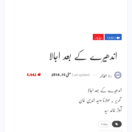
VIDEO
ویڈیوز
اندھیرے کے بعد اجالا
Last updated
مئی 16, 2018
6,942
By
انذار
اندھیرے کے بعد اجالا
تحریر ۔ مولانا وحید الدین خان
آواز خالد سید
Video