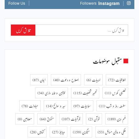
Instagram
Follow Us
Followers
مقبول موضوعات
اخلاقیات
(72)
ادبیات
(6)
اصلاح و دعوت
(40)
ایمان
(87)
تعلیمی کورس
(11)
تعمیر شخصیت
(115)
خواتین و خانہ داری
(34)
سلسلہ روز و شب
(11)
سماجیات
(97)
سیر و سوانح
(14)
عبادات
(78)
فہم دین
(189)
قرآن
(2)
قرآنیات
(107)
متفرق
(64)
مضامین
(0)
ملکی و عالمی مسائل
(53)
میگزین
(159)
ویڈیوز
(27)
کتابیں
(28)