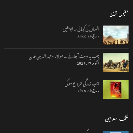
مقبول ترین
انسان کی کہانی ۔ ابویحییٰ
مارچ 24, 2022
جب یہ نوبت آجائے ۔ مولانا وحید الدین خان
اکتوبر 17, 2021
جب زندگی شروع ہوگی
مارچ 30, 2018
منتخب مضامین