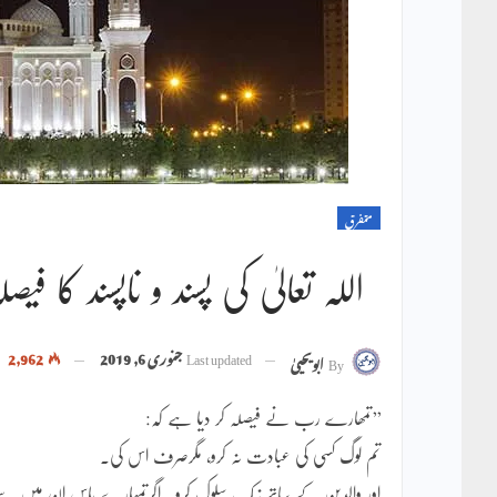
متفرق
اللہ تعالیٰ کی پسند و ناپسند کا فیصل
Last updated
جنوری 6, 2019
2,962
By
ابویحییٰ
’’تمھارے رب نے فیصلہ کر دیا ہے کہ:
تم لوگ کسی کی عبادت نہ کرو، مگرصرف اس کی۔
اور والدین کے ساتھ نیک سلوک کرو۔ اگرتمہارے پاس ان میں سے کو