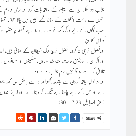
جواب دو، بلکہ ان سے احترام کے ساتھ بات کرو، اور نرمی و رحم کے
انہوں نے رحمت وشفقت کے ساتھ مجھے بچپن میں پالا تھا‘۔ تمہارا
سب لوگوں کے لیے درگزر کرنے والا ہے جو اپنے قصور پر متنبہ ہو 
کو اس کا حق۔
اورفضول خرچی نہ کرو۔ فضول خرچ لوگ شیطان کے بھائی ہیں، او
اور اگر ان سے(یعنی حاجت مندرشتہ داروں، مسکینوں اور مسافروں سے)
تلاش کر رہے ہو توانہیں نرم جواب دے دو۔
اور نہ تو اپنا ہاتھ گردن سے باندھ رکھو اور نہ اسے بالکل ہی کھلا 
ہے اور جس کے لیے چاہتا ہے تنگ کر دیتا ہے۔ وہ اپنے بندوں ک
( بنی اسرائیل 17:23 -30)
Share