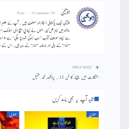
ابویحییٰ
0 Comments
750 Posts
ابویحییٰ ایک پاکستانی اسکالراور مصنف ہیں ۔ آپ نے علوم اس
سائنسز میں ایم فل کیا۔ انہوں نے اپنا پی ایچ ڈی اسلامک اس
سے زیادہ معروف کتاب ’’جب زندگی شروع ہوگی‘‘ ہے جو ار
"انذار" کے بانی اور ماہنامہ "انذار" کے مدیر ہیں۔ اس ک
PREV POST
مشکلات میں جینے کا فن 12 ۔ پروفیسر محمد عقیل
شاید آپ یہ بھی پسند کریں
متفرق
متفرق