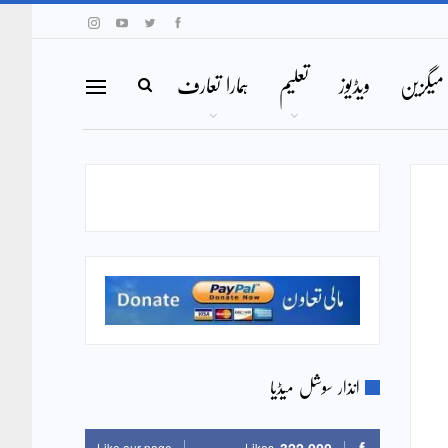
میگزین
ویڈیوز
تعلیم
ہمارا تعارف
انذار سوشل میڈیا
Like our page
Likes