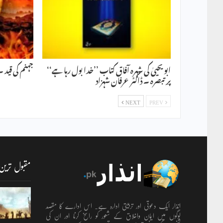
ابو یحییٰ کی شہرہ آفاق کتاب ’’خدا بول رہا ہے‘‘
جہنم کی قید ۔ 
پر تبصرہ ۔ ڈاکٹر عرفان شہزاد
NEXT
PREV
مقبول ترین
انذار ایک دعوتی اور تربیتی ادارہ ہے۔ اس ادارے کا مقصد
لوگوں میں ایمان واخلاق کے شعور کو راسخ کرنا اور ان کی