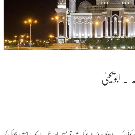
ہ ۔ ابویحییٰ
ئی ایک، یا دونوں، بوڑھے ہو کر رہیں تو انہیں اف تک نہ کہو، نہ انہیں جھڑک کر