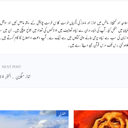
لامیہ اور کمپیوٹر سائنس میں اونرز اور ماسٹرز کی ڈگریاں فرسٹ کلاس فرسٹ پوزیشن کے ساتھ حاصل کیں اور سوشل
ٹیڈیز میں مکمل کیا۔ آپ کی ڈیڑھ درجن سے زیادہ تصانیف ہیں جو لاکھوں کی تعداد میں شائع ہوچکی ہیں۔ ان میں
دو زبان کی سب سے زیادہ پڑھی جانے والی کتابوں میں سے ایک ہے۔ آپ دعوت و اصلاح کا کام کرتے ہیں۔
ے علاوہ کئی برس تک درس قرآن مجید دیتے رہے ہیں۔
NEXT POST
انذار میگزین ۔ اکتوبر 2014
متفرق