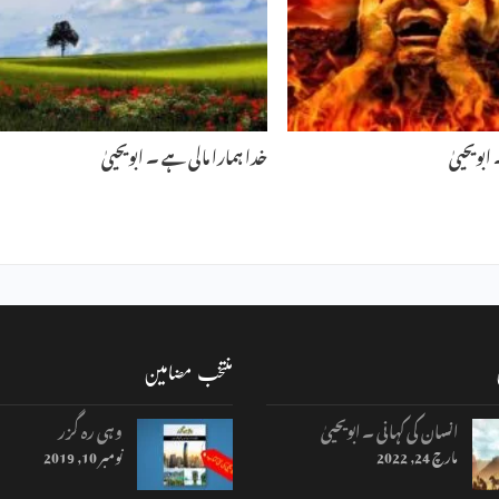
ابویحییٰ
خدا ہمارا مالی ہے ۔ ابویحییٰ
منتخب مضامین
انسان کی کہانی ۔ ابویحییٰ
وہی رہ گزر
مارچ 24, 2022
نومبر 10, 2019