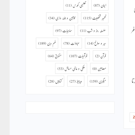
ایمان
(87)
تعلیمی کورس
(11)
تعمیر شخصیت
(115)
خواتین و خانہ داری
(34)
ر
سلسلہ روز و شب
(11)
سماجیات
(97)
سیر و سوانح
(14)
عبادات
(78)
فہم دین
(189)
قرآن
(2)
قرآنیات
(107)
متفرق
(64)
مضامین
(0)
ملکی و عالمی مسائل
(53)
تا
میگزین
(159)
ویڈیوز
(27)
کتابیں
(28)
2