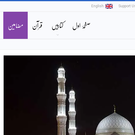
English
Support U
صفحۂ اول
کتابیں
قرآن
مضامین