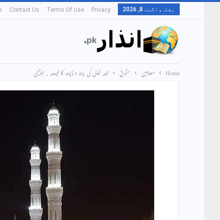
ہفتہ, اگست 8, 2026
s
Contact Us
Terms Of Use
Privacy
Home
مضامین
متفرق
اللہ تعالیٰ کی پسند و ناپسند کا فیصلہ ۔ ابویحییٰ