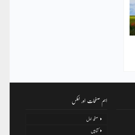
اہم صفحات اور لنکس
صفحۂ اول
کتابیں