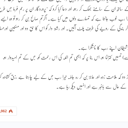
 ساتھ ان کے سامنے جھک کر رہو، اور دعا کیا کرو کہ ’پروردگار ان پر رحم فرما جس طرح
 رب خوب جانتا ہے کہ تمہارے دلوں میں کیا ہے۔ اگرتم صالح بن کر رہو تو وہ ایسے
کر بندگی کے رویے کی طرف پلٹ آئیں۔ اور رشتہ دار کو اس کا حق دو اور مسکین اورمساف
رشیطان اپنے رب کا ناشکرا ہے۔
 تمہیں کترانا ہو، اس بنا پر کہ ابھی تم اللہ کی اس رحمت کو، جس کے تم امیدوار ہو،
چھوڑ دو کہ ملامت زدہ اور عاجز بن کر رہ جاؤ۔ تیرا رب جس کے لیے چاہتا ہے رزق کشادہ کر
ے حال سے باخبر ہے اور انہیں دیکھ رہا ہے۔
,962